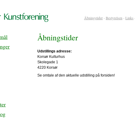
Åbningstider
-
Bestyrelsen
-
Links
Åbningstider
rmål
inger
Udstillings adresse:
Korsør Kulturhus
Skolegade 1
4220 Korsør
Se omtale af den aktuelle udstilling på forsiden!
ter
 og