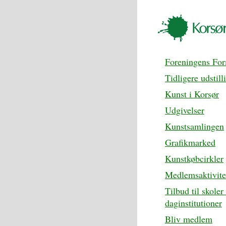
Foreningens Fo
Tidligere udstill
Kunst i Korsør
Udgivelser
Kunstsamlingen
Grafikmarked
Kunstkøbcirkler
Medlemsaktivite
Tilbud til skoler
daginstitutioner
Bliv medlem