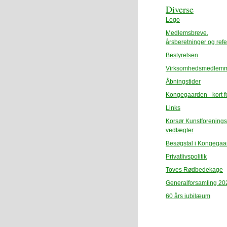
Diverse
Logo
Medlemsbreve,
årsberetninger og refe
Bestyrelsen
Virksomhedsmedlem
Åbningstider
Kongegaarden - kort fo
Links
Korsør Kunstforenings
vedtægter
Besøgstal i Kongegaa
Privatlivspolitik
Toves Rødbedekage
Generalforsamling 20
60 års jubilæum